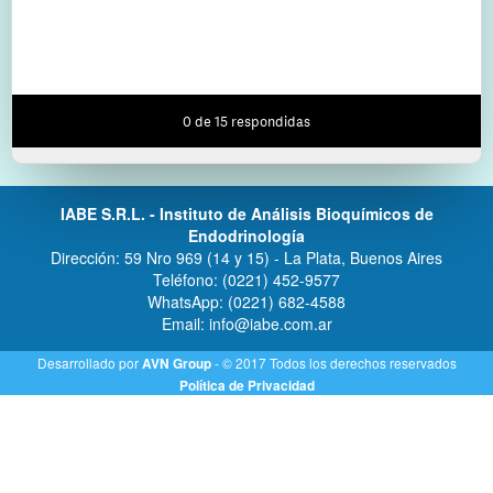
IABE S.R.L. - Instituto de Análisis Bioquímicos de
Endodrinología
Dirección: 59 Nro 969 (14 y 15) - La Plata, Buenos Aires
Teléfono:
(0221) 452-9577
WhatsApp:
(0221) 682-4588
Email:
info@iabe.com.ar
Desarrollado por
- © 2017 Todos los derechos reservados
AVN Group
Política de Privacidad